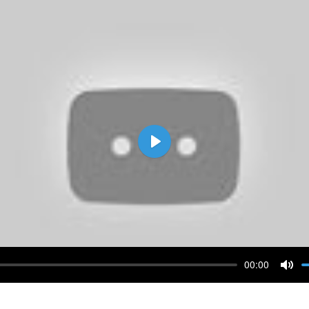
Воспроизвести
00:00
и
Вык
зву